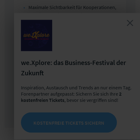
Maximale Sichtbarkeit für Kooperationen,
Akquise und vieles mehr im größten
Assekuranz-Netzwerk der DACH-Region
Alle Mitarbeiter profitieren von
Sonderkonditionen für Produkte und
Veranstaltungen der Versicherungsforen
we.Xplore: das Business-Festival der
Alle Vorteile und unsere
Partnerunternehmen finden Sie
hier
.
Zukunft
Inspiration, Austausch und Trends an nur einem Tag.
Forenpartner aufgepasst: Sichern Sie sich Ihre
2
Sie sind bereits Forenpartner?
Hier anmelden
kostenfreien Tickets
, bevor sie vergriffen sind!
KOSTENFREIE TICKETS SICHERN
JETZT PARTNER WERDEN