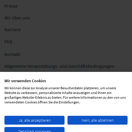
Presse
Wir über uns
Karriere
FAQ
Kontakt
Allgemeine Veranstaltungs- und Geschäftsbedingungen
Impressum
Wir verwenden Cookies
Wir können diese zur Analyse unserer Besucherdaten platzieren, um unsere
Datenschutz
Website zu verbessern, personalisierte Inhalte anzuzeigen und Ihnen ein
großartiges Website-Erlebnis zu bieten. Für weitere Informationen zu den von uns
Folgen Sie uns
verwendeten Cookies öffnen Sie die Einstellungen.
Ja, alle akzeptieren
Nein, alle ablehnen
Detailliert anpassen