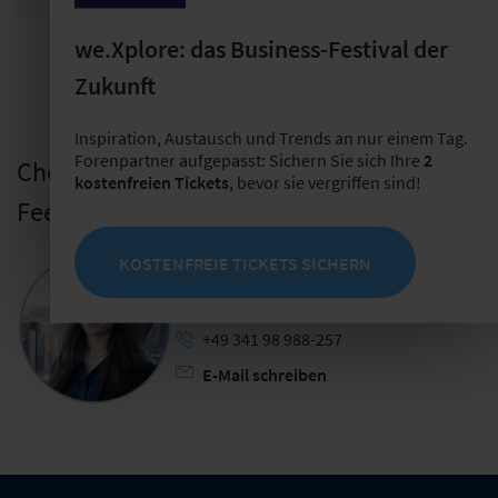
JETZT PARTNER WERDEN
we.Xplore: das Business-Festival der
Zukunft
Inspiration, Austausch und Trends an nur einem Tag.
Forenpartner aufgepasst: Sichern Sie sich Ihre
2
Chefredaktion - Ich freue mich über Ihr
kostenfreien Tickets
, bevor sie vergriffen sind!
Feedback!
KOSTENFREIE TICKETS SICHERN
Anna-Lena Erhard
Leiterin Informationsprodukte
+49 341 98 988-257
E-Mail schreiben