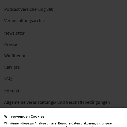
Podcast Versicherung 360
Veranstaltungsarchiv
Newsletter
Presse
Wir über uns
Karriere
FAQ
Kontakt
Allgemeine Veranstaltungs- und Geschäftsbedingungen
Impressum
Wir verwenden Cookies
Wir können diese zur Analyse unserer Besucherdaten platzieren, um unsere
Datenschutz