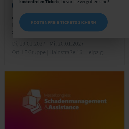
kostenfreien Tickets
, bevor sie vergriffen sind!
Konferenzen
Cybercrime
Cyber-Versicherung in der Praxis – Von
KOSTENFREIE TICKETS SICHERN
Produktentwicklung über Underwriting bis
Schadenmanagement
Di, 19.01.2027 - Mi, 20.01.2027
Ort: LF Gruppe | Hainstraße 16 | Leipzig