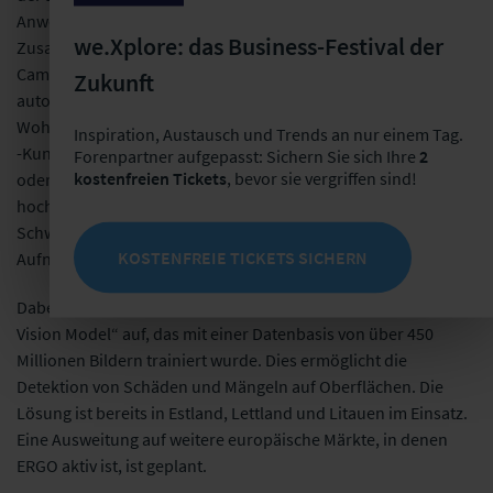
Anwendungen integriert. Ein Beispiel dafür ist die
we.Xplore: das Business-Festival der
Zusammenarbeit zwischen ERGO und dem indischen Scale-up
CamCom Technologies: Hier wurde eine Anwendung zur
Zukunft
automatisierten Vorinspektion im Bereich der Kfz- und
Wohngebäudeversicherung entwickelt. ERGO-Kundinnen und
Inspiration, Austausch und Trends an nur einem Tag.
-Kunden können mit ihrem Smartphone Fotos von Fahrzeug
Forenpartner aufgepasst: Sichern Sie sich Ihre
2
kostenfreien Tickets
, bevor sie vergriffen sind!
oder Gebäude aufnehmen und direkt über eine Web-App
hochladen. Die KI erkennt automatisch Position, Art und
Schwere vorhandener Schäden und prüft die Authentizität der
KOSTENFREIE TICKETS SICHERN
Aufnahmen.
Dabei baut die Technologie laut der ERGO auf einem „Large
Vision Model“ auf, das mit einer Datenbasis von über 450
Millionen Bildern trainiert wurde. Dies ermöglicht die
Detektion von Schäden und Mängeln auf Oberflächen.
Die
Lösung ist bereits in Estland, Lettland und Litauen im Einsatz.
Eine Ausweitung auf weitere europäische Märkte, in denen
ERGO aktiv ist, ist geplant.