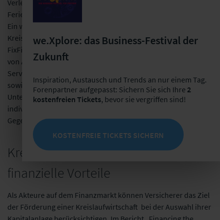
Verleihen oder Vermieten von Gegenständen, Autos oder
Ferienwohnungen für die Kundinnen und Kunden attraktiver.
Ein weiteres Start-up, das sich für die Förderung der
Kreislaufwirtschaft einsetzt, ist das Berliner Unternehmen
we.Xplore: das Business-Festival der
FixFirst. Es bietet eine Softwareplattform, die drei Gruppen
Zukunft
von Akteuren miteinander vernetzt: Hersteller bzw. Händler,
Serviceanbieter (z. B. für Reparatur, Wartung und Überholung)
Inspiration, Austausch und Trends an nur einem Tag.
sowie Produktnutzer und -nutzerinnen (Privatpersonen oder
Forenpartner aufgepasst: Sichern Sie sich Ihre
2
Unternehmen). Durch die Bereitstellung verschiedener
kostenfreien Tickets
, bevor sie vergriffen sind!
individualisierbarer Softwarelösungen soll die Reparatur von
Gegenständen erleichtert werden.
KOSTENFREIE TICKETS SICHERN
Kreislaufwirtschaft bietet auch
finanzie
lle Vorteile
Als Akteure auf dem Finanzmarkt können Versicherer das Ziel
der Förderung einer Kreislaufwirtschaft bei der Auswahl ihrer
Kapitalanlage berücksichtigen. Im Bericht „Financing the