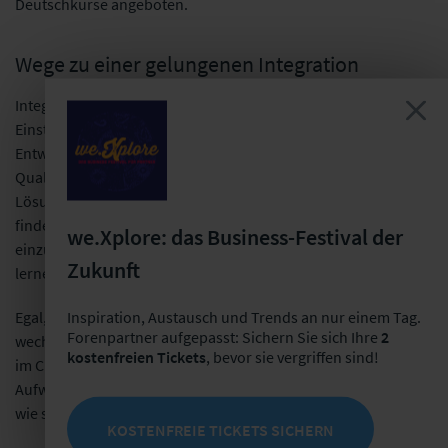
Deutschkurse angeboten.
Wege zu einer gelungenen Integration
Integration in den Arbeitsmarkt ist mehr als nur das bloße
Einstellen einer Person und selbst daran scheitert es allzu oft.
Entweder reichen die Deutschkenntnisse nicht aus oder die
Qualifikationen passen nicht zur Stellenausschreibung. Die
Lösung: sich die Offenheit zu bewahren und den Mut zu
finden, sich auf verschiedene Erfahrungen und Perspektiven
we.Xplore: das Business-Festival der
einzulassen. Es geht darum, voneinander und miteinander zu
Zukunft
lernen.
Inspiration, Austausch und Trends an nur einem Tag.
Egal, ob das nun bedeutet, die Teamsprache auf Englisch zu
Forenpartner aufgepasst: Sichern Sie sich Ihre
2
wechseln oder es einfach mal mit jemanden ohne Erfahrung
kostenfreien Tickets
, bevor sie vergriffen sind!
im Clearing zu versuchen. Natürlich bedeutet das auch
Aufwand und ist mit einem gewissen Risiko verbunden, aber
wie sagt man so schön: „Wo ein Wille ist, da ist auch ein Weg“.
KOSTENFREIE TICKETS SICHERN