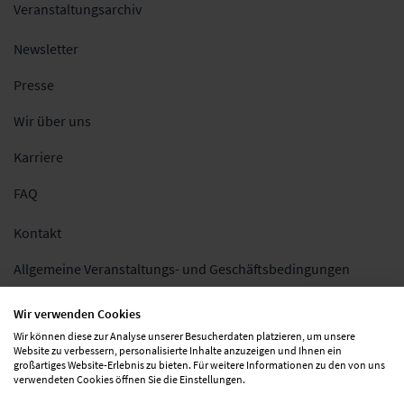
Veranstaltungsarchiv
Newsletter
Presse
Wir über uns
Karriere
FAQ
Kontakt
Allgemeine Veranstaltungs- und Geschäftsbedingungen
Impressum
Wir verwenden Cookies
Wir können diese zur Analyse unserer Besucherdaten platzieren, um unsere
Datenschutz
Website zu verbessern, personalisierte Inhalte anzuzeigen und Ihnen ein
großartiges Website-Erlebnis zu bieten. Für weitere Informationen zu den von uns
Folgen Sie uns
verwendeten Cookies öffnen Sie die Einstellungen.