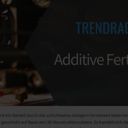
ird ein Bauteil durch das schichtweise Ablagern formlosen Materials
s geschieht auf Basis von 3D-Konstruktionsdaten. Es handelt sich d