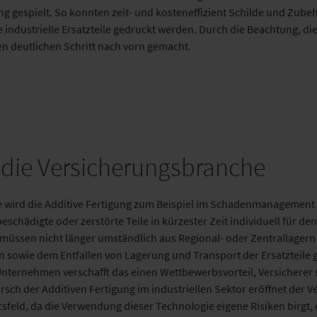
 gespielt. So konnten zeit- und kosteneffizient Schilde und Zubeh
industrielle Ersatzteile gedruckt werden. Durch die Beachtung, die
nen deutlichen Schritt nach vorn gemacht.
 die Versicherungsbranche
 wird die Additive Fertigung zum Beispiel im Schadenmanagement r
schädigte oder zerstörte Teile in kürzester Zeit individuell für de
e müssen nicht länger umständlich aus Regional- oder Zentrallagern
 sowie dem Entfallen von Lagerung und Transport der Ersatzteile gi
ternehmen verschafft das einen Wettbewerbsvorteil, Versicherer s
arsch der Additiven Fertigung im industriellen Sektor eröffnet der
tsfeld, da die Verwendung dieser Technologie eigene Risiken birgt,