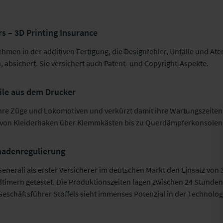
s – 3D Printing Insurance
ehmen in der additiven Fertigung, die Designfehler, Unfälle und A
, absichert. Sie versichert auch Patent- und Copyright-Aspekte.
ile aus dem Drucker
 ihre Züge und Lokomotiven und verkürzt damit ihre Wartungszeiten
ei von Kleiderhaken über Klemmkästen bis zu Querdämpferkonsolen
hadenregulierung
 Generali als erster Versicherer im deutschen Markt den Einsatz von
imern getestet. Die Produktionszeiten lagen zwischen 24 Stunden b
eschäftsführer Stoffels sieht immenses Potenzial in der Technologi