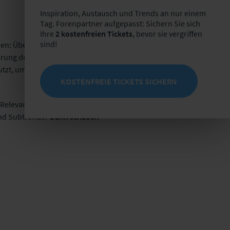
Inspiration, Austausch und Trends an nur einem
Tag. Forenpartner aufgepasst: Sichern Sie sich
Ihre
2 kostenfreien Tickets
, bevor sie vergriffen
sind!
en: Über den Einsatz von
ierung des Druckprozesses
tzt, um den Prototyp eines
KOSTENFREIE TICKETS SICHERN
elevanz für die
und Subtrends?
Dann schauen