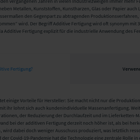
 den vergangenen Jahren in vielen Industriezweigen immer mehr Fuß
eben Metallen, Kunststoffen, Kunstharzen, Glas oder Papier auch 
ewissermaßen den Gegenpart zu abtragenden Produktionsverfahren,
mmen“ wird. Der Begriff Additive Fertigung wird oft synonym mit 3
 da Additive Fertigung explizit für die industrielle Anwendung des F
tive Fertigung?
Verwen
tet einige Vorteile für Hersteller: Sie macht nicht nur die Produkti
it ihr lohnt sich auch kundenindividuelle Massenanfertigung. Weite
terationen, der Reduzierung der Durchlaufzeit und im Lieferketten
nd bei der additiven Fertigung derzeit noch höher ist, als bei he
 wird dabei doch weniger Ausschuss produziert, was letztlich re
der Covid-19-Pandemie hat die Technologie eine zentrale Rolle in 