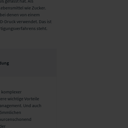
 gefasst hat. Als
Lebensmittel wie Zucker.
 bei denen von einem
D-Druck verwendet. Das ist
ertigungsverfahrens steht.
dung
on komplexer
re wichtige Vorteile
-Management. Und auch
rkömmlichen
ssourcenschonend
der