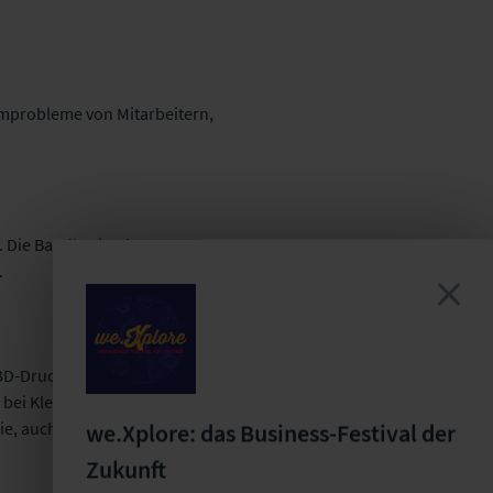
temprobleme von Mitarbeitern,
. Die Bandbreite der
.
 3D-Druckern bei
ei Kleinteilen bis zu zehn
e, auch für die Bereiche
we.Xplore: das Business-Festival der
Zukunft