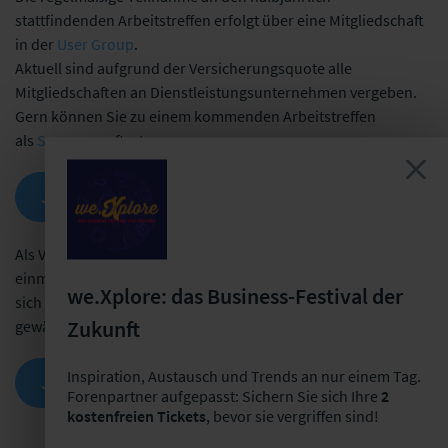
stattfindenden Arbeitstreffen erfolgt über eine Mitgliedschaft
in der
User Group
.
Aktuell sind aufgrund der Versicherungsquote alle
Mitgliedschaften an Dienstleistungsunternehmen vergeben.
Gern können Sie zu einem kommenden Arbeitstreffen
als
Sponsor
auftreten.
JETZT MITGLIED WERDEN!
Als Versicherungsunternehmen haben Sie die Möglichkeit,
einmalig am kommenden Arbeitstreffen teilzunehmen, um
we.Xplore: das Business-Festival der
sich vom Mehrwert der User Group zu überzeugen. Aktuell
Zukunft
gewähren wir einen Rabatt über 25%.
Inspiration, Austausch und Trends an nur einem Tag.
JETZT KENNENLERNER WERDEN!
Forenpartner aufgepasst: Sichern Sie sich Ihre
2
kostenfreien Tickets
, bevor sie vergriffen sind!