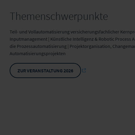
Themenschwerpunkte
Teil- und Vollautomatisierung versicherungsfachlicher Kernp
Inputmanagement | Künstliche Intelligenz & Robotic Process A
die Prozessautomatisierung | Projektorganisation, Changem
Automatisierungsprojekten
ZUR VERANSTALTUNG 2026
Tag 1 | Di, 04.02.
10:00
Begrüßung und Eröffnung der 10. Fachkonferen