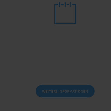
Messekongress IT für Versicherungen
DER BRANCHENTREFF zu IT-
Themen in der Assekuranz
am 24./25. November 2026
in Leipzig
WEITERE INFORMATIONEN