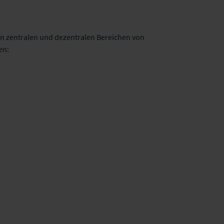
en zentralen und dezentralen Bereichen von
en:
Tag 2 | Do, 25.04.