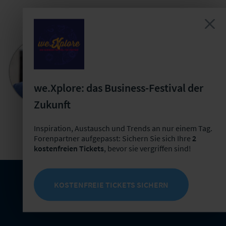
Steffen Rohr
Head of Future Work und
Organisationsdesign
we.Xplore: das Business-Festival der
+49 341 98988-261
Zukunft
E-Mail schreiben
Jetzt Termin buchen
Inspiration, Austausch und Trends an nur einem Tag.
Forenpartner aufgepasst: Sichern Sie sich Ihre
2
kostenfreien Tickets
, bevor sie vergriffen sind!
KOSTENFREIE TICKETS SICHERN
Themenrelevante Artikel