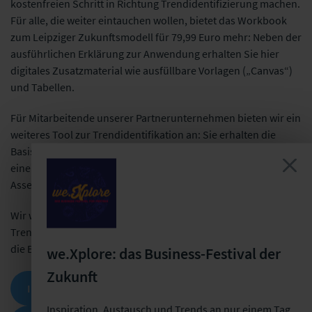
kostenfreien Schritt in Richtung Trendidentifizierung machen.
Für alle, die weiter eintauchen wollen, bietet das Workbook
zum Leipziger Zukunftsmodell für 79,99 Euro mehr: Neben der
ausführlichen Erklärung zur Anwendung erhalten Sie hier
digitales Zusatzmaterial wie ausfüllbare Vorlagen („Canvas“)
und Tabellen.
Für Mitarbeitende unserer Partnerunternehmen bieten wir ein
weiteres Tool zur Trendidentifikation an: Sie erhalten die
Basisversion unseres
Trendradars
kostenfrei. Dieser bietet
einen Einblick in relevante Mega- und Subtrends, die die
Assekuranz in den kommenden Jahren beschäftigen werden.
Wir wünschen Ihnen viel Erfolg beim aktiven
Trendmanagement und sind gespannt, mit welchen Lösungen
die Branche auf zukünftige Entwicklungen reagieren wird.
we.Xplore: das Business-Festival der
Zukunft
INSIGHT EXPERTENPANEL
Inspiration, Austausch und Trends an nur einem Tag.