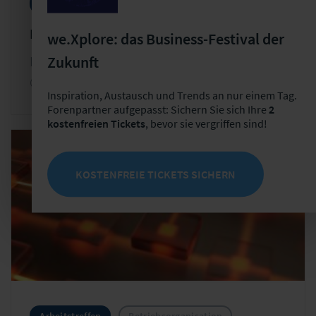
Konferenzen
Data Analytics
Data Driven Insurance
we.Xplore: das Business-Festival der
Zukunft
Do, 08.10.2026 - Fr, 09.10.2026
Ort: LF Gruppe | Hainstraße 16 | Leipzig
Inspiration, Austausch und Trends an nur einem Tag.
Forenpartner aufgepasst: Sichern Sie sich Ihre
2
kostenfreien Tickets
, bevor sie vergriffen sind!
KOSTENFREIE TICKETS SICHERN
Arbeitstreffen
Betriebsorganisation