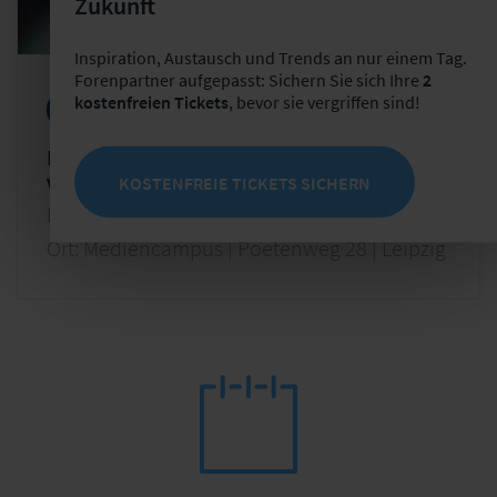
Zukunft
Inspiration, Austausch und Trends an nur einem Tag.
Forenpartner aufgepasst: Sichern Sie sich Ihre
2
kostenfreien Tickets
, bevor sie vergriffen sind!
Erfahrungsaustausch
Beschwerdemanagement
Beschwerdemanagement in
Versicherungsunternehmen
KOSTENFREIE TICKETS SICHERN
Di. 10.11.2026 - Mi. 11.11.2026
Ort: Mediencampus | Poetenweg 28 | Leipzig