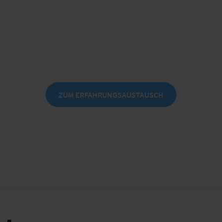
digitalen Zukunft
am 25./26. November 2026 in Frankfurt
am Main
ZUM ERFAHRUNGSAUSTAUSCH