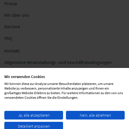
Presse
Wir über uns
Karriere
FAQ
Kontakt
Allgemeine Veranstaltungs- und Geschäftsbedingungen
Impressum
Wir verwenden Cookies
Wir können diese zur Analyse unserer Besucherdaten platzieren, um unsere
Datenschutz
Website zu verbessern, personalisierte Inhalte anzuzeigen und Ihnen ein
großartiges Website-Erlebnis zu bieten. Für weitere Informationen zu den von uns
Folgen Sie uns
verwendeten Cookies öffnen Sie die Einstellungen.
Ja, alle akzeptieren
Nein, alle ablehnen
Detailliert anpassen