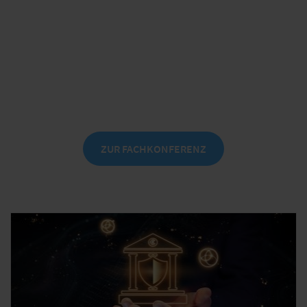
Digitalisierung des Schadenmanagements
Praktische Einblicke in die Optimierung
der Schadenprozesse
am 8./9. Oktober 2026 in Leipzig
ZUR FACHKONFERENZ