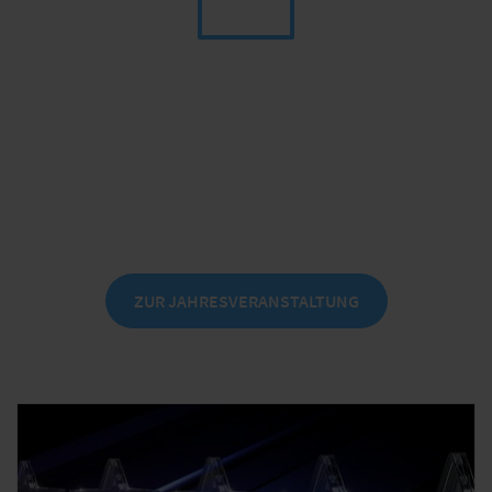
we.Xplore
Das Business Festival für Partner -
experimentell, aufregend, inspirierend
am 24. September 2026 in Leipzig
ZUR JAHRESVERANSTALTUNG