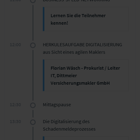
Von der Vision zum digitalen
Produkt: Wie man als Product
Lernen Sie die Teilnehmer
Owner die Claims Journey Von
kennen!
morgen prägt
Konkrete Ergebnisse unserer agilen
Lernen Sie im Rahmen eines
Teams
Business-Speed-Networkings die
Hürden und Herausforderungen
12:00
HERKULESAUFGABE DIGITALISIERUNG
anderen Teilnehmer kennen und
aus Sicht eines agilen Maklers
finden Sie eine gemeinsame Basis
für den weiteren Austausch
Florian Wäsch - Prokurist / Leiter
während der Fachkonferenz.
IT, Dittmeier
Versicherungsmakler GmbH
12:30
Mittagspause
13:30
Die Digitalisierung des
Schadenmeldeprozesses