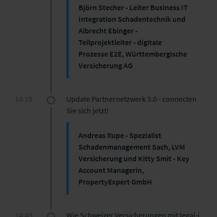
Björn Stecher - Leiter Business IT
Integration Schadentechnik und
Albrecht Ebinger -
Teilprojektleiter - digitale
Prozesse E2E, Württembergische
Versicherung AG
Vorstellung der Motivation und des
Vorgehens im Projekt
14:15
Update Partnernetzwerk 3.0 - connecten
Vorstellung des implementierten
Sie sich jetzt!
Prozesses
Ausblick
Andreas Rupe - Spezialist
Schadenmanagement Sach, LVM
Versicherung und Kitty Smit - Key
Account Managerin,
PropertyExpert GmbH
14:45
Wie Schweizer Versicherungen mit legal-i