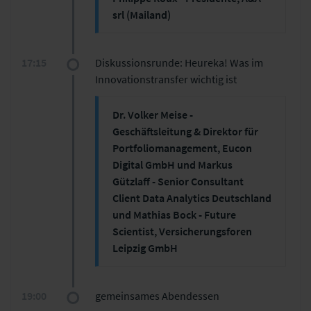
srl (Mailand)
Die Migration der Prozesse zu der
Low-Code BPM-Platform Bizagi: Ein
17:15
Diskussionsrunde: Heureka! Was im
Erfahrungsbericht
Innovationstransfer wichtig ist
Prozesssteuerung und
Prozesscontrolling
Dr. Volker Meise -
Differenzierung der Prozesse und
Geschäftsleitung & Direktor für
datenbasierte Triage
Möglichkeiten der Simulation und
Portfoliomanagement, Eucon
Process Mining
Digital GmbH und Markus
Gützlaff - Senior Consultant
Client Data Analytics Deutschland
und Mathias Bock - Future
Scientist, Versicherungsforen
Leipzig GmbH
19:00
gemeinsames Abendessen