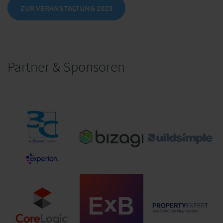
ZUR VERANSTALTUNG 2023
Partner & Sponsoren
3C_kombilogo-
vertikal-
bizagi_timetodigital.jpg
Buildsimple
experian.jpg