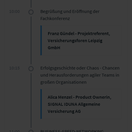
10:00
Begrüßung und Eröffnung der
Fachkonferenz
Franz Gündel - Projektreferent,
Versicherungsforen Leipzig
GmbH
10:15
Erfolgsgeschichte oder Chaos - Chancen
und Herausforderungen agiler Teams in
großen Organisationen
Alica Menzel - Product Ownerin,
SIGNAL IDUNA Allgemeine
Versicherung AG
Agile Aufstellung im Kontext
Schaden
11:00
BUSINESS-SPEED-NETWORKING