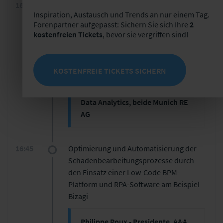
16:00
Analyselösungen im
somit viel Raum für
Inspiration, Austausch und Trends an nur einem Tag.
Schadenmanagementprozess -
Missverständnisse, Doppelarbeit
Forenpartner aufgepasst: Sichern Sie sich Ihre
2
und Unsicherheit. Nur ganzheitliche
Möglichkeiten und Grenzen
kostenfreien Tickets
, bevor sie vergriffen sind!
Lösungen können diese
Herausforderungen adäquat
Markus Gützlaff - Senior
addressieren und das magische
Consultant Client Data Analytics
Dreieck des Schadenmanagements
KOSTENFREIE TICKETS SICHERN
Deutschland und Mandy
in eine zeitgemäße Balance bringen.
Splettstößer - Senior Consultant
Data Analytics, beide Munich RE
AG
Digitialisierung des
Schadenmanagements aus Sicht
16:45
Optimierung und Automatisierung der
des Rückversicherers.
Schadenbearbeitungsprozesse durch
Wo steht der deutsche Markt?
den Einsatz einer Low-Code BPM-
Wie und Wo kann Data Analytics
Platform und RPA-Software am Beispiel
unterstützen?
Bizagi
Philippe Roux - Presidente, A&A