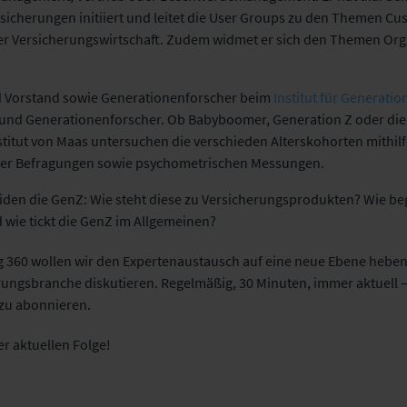
cherungen initiiert und leitet die User Groups zu den Themen Cu
 Versicherungswirtschaft. Zudem widmet er sich den Themen Org
 Vorstand sowie Generationenforscher beim
Institut für Generati
r und Generationenforscher. Ob Babyboomer, Generation Z oder die
titut von Maas untersuchen die verschieden Alterskohorten mithi
tiver Befragungen sowie psychometrischen Messungen.
beiden die GenZ: Wie steht diese zu Versicherungsprodukten? Wie b
d wie tickt die GenZ im Allgemeinen?
 360 wollen wir den Expertenaustausch auf eine neue Ebene heben
ungsbranche diskutieren. Regelmäßig, 30 Minuten, immer aktuell – 
 zu abonnieren.
er aktuellen Folge!