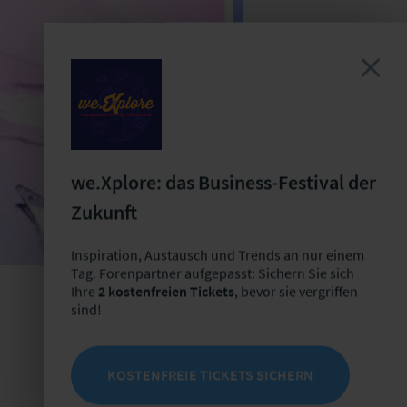
we.Xplore: das Business-Festival der
Zukunft
Inspiration, Austausch und Trends an nur einem
Tag. Forenpartner aufgepasst: Sichern Sie sich
Ihre
2 kostenfreien Tickets
, bevor sie vergriffen
sind!
Arbeitstreffen
Ku
KOSTENFREIE TICKETS SICHERN
Do, 17.09.2026 - Fr