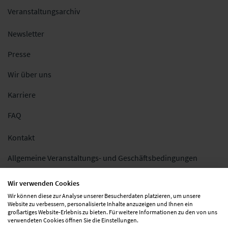
Veranstaltungsarchiv
Newsletter
Presse
Wir über uns
Karriere
FAQ
Kontakt
Allgemeine Veranstaltungs- und Geschäftsbedingungen
Impressum
Wir verwenden Cookies
Wir können diese zur Analyse unserer Besucherdaten platzieren, um unsere
Datenschutz
Website zu verbessern, personalisierte Inhalte anzuzeigen und Ihnen ein
großartiges Website-Erlebnis zu bieten. Für weitere Informationen zu den von uns
Folgen Sie uns
verwendeten Cookies öffnen Sie die Einstellungen.