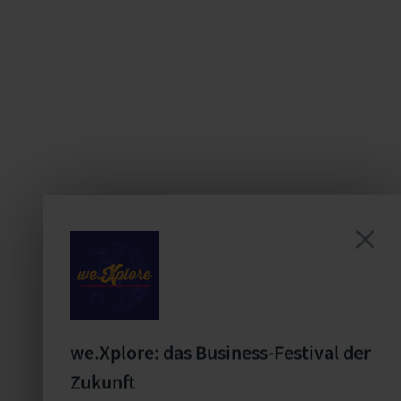
 Di, 21.04.
we.Xplore: das Business-Festival der
en Sie eine gemeinsame Basis für den
Zukunft