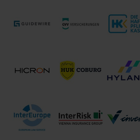
FiANTEC
Finanz-DATA GmbH
Fincon Repl
Guidewire Software
GVV Versicherungen
Haftpflichtka
GmbH
HUK-Coburg
Hicron
Allgemeine
Hyland
Versicherungs AG