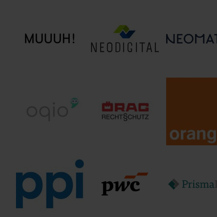
mgm technology
Mitel Deutschland
MORGEN & MO
partners GmbH
GmbH
GmbH
Neodigital
MUUUH! GmbH
NEOMATIC A
Versicherung AG
ÖRAG
Orange
oqio
Rechtschutzversicherungs-
Cyberdefens
AG
Germany Gm