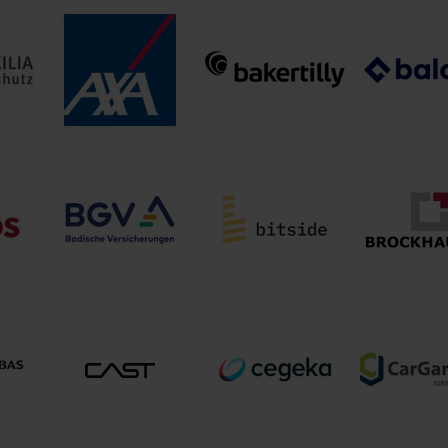
rung
Adacta
adesso SE
Adines Cons
Baker Tilly
Balois
z-
AXA Konzern AG
Rechtsanwaltsgesellschaft
Versicher
-AG
mbH
BGV Badischer
Gemeinde-
bH
bitside GmbH
BROCKHAU
Versicherungs-
Verband