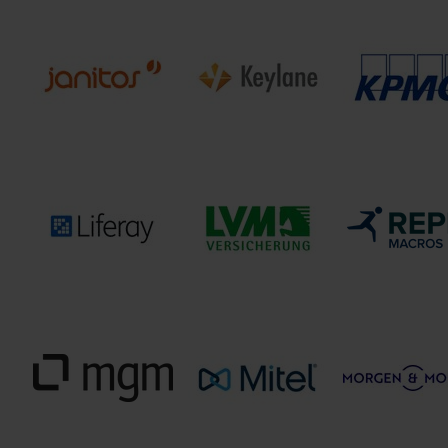
INVERSO Gesells
InterEurope AG
InterRisk
für innovati
European Law
Versicherungen
Versicherungsso
Service
mbH
Janitos
KPMG AG
Keylane GmbH
Versicherung AG
Wirtschaftsprüfungsge
Liferay GmbH
LVM Versicherungen
Macros Repl