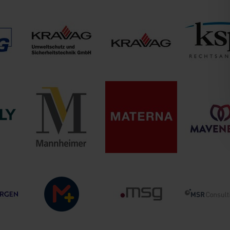
chaft
ve
ISR Infor­mation
IP Dynamics GmbH
ISS Softwar
ftware
Products AG
KRAVAG
KRAVAG-SACH
KSP Kanzlei Dr.
Umweltschutz und
Versicherung des
Dr. Franke
sellschaft
Sicherheitstechnik
Deutschen
Rechtsanwaltsge
GmbH
Kraftverkehrs VaG
mbH
Materna Information
Mannheimer
y
& Communications
MavenBl
Versicherung AG
SE