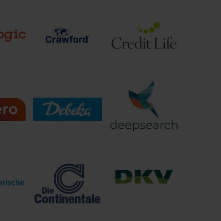
antie
cleversoft group
CGI
ngs-AG
GmbH
Crawford &
Company
ic
Credit Life
(Deutschland)
GmbH
og GmbH
Debeka-Gruppe
Deepsearch GmbH