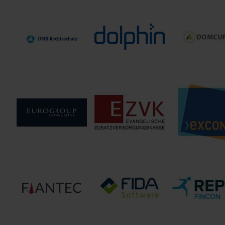
DEURAG Deuts
Deloitte GmbH
Delvag | Albatros
Rechtsschut
Versicherung
DMB Rechtsschutz-
Dolphin
DOMCURA A
Versicherung AG
Technologies GmbH
Evangelische
EUROGROUP
EXCON Insura
Zusatzversorgungskasse
CONSULTING (EGC)
Services Gm
(EZVK)