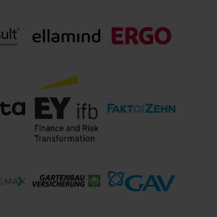
DKV Deutsche
ische
Die Continentale
Krankenversicherung
AG
t AG
ellamind GmbH
ERGO Group AG
AG
EY ifb SE
Faktor Zehn GmbH