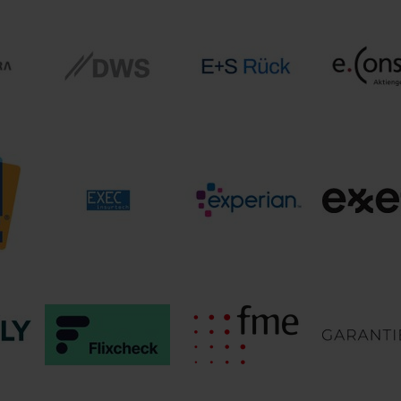
che
Deutsche
DEVK
z-
Rückversicherung
die Bayer
Versicherungen
 AG
AG
E+S
DWS International
G
Rückversicherung
e.Consul
GmbH
AG
nce
EXECinsurtech
Experian DACH
Exxeta 
bH