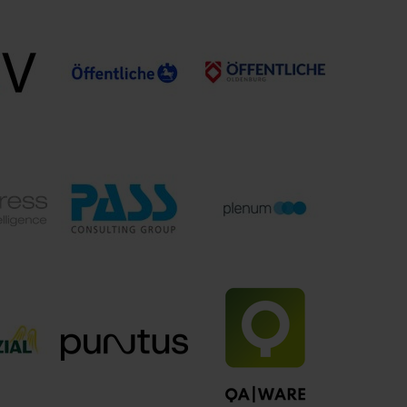
lting
MÜNCHENER VEREIN
Munich RE
mbH
Versicherungsgruppe
Öffentliche
Öffentliche
Dienste
Sachversicherung
Versicherungen
H
Braunschweig
Oldenburg
ss
plenum AG
PASS Consulting
ng
Management
Group
e GmbH
Consulting