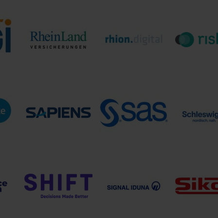
Provinzi
AG
Profidata Group
Protiviti
Versicheru
RheinLand
Rhion Versicherung
riskine 
Versicherungen
AG
Sapiens Germany
SAS Institute GmbH
Schleswige