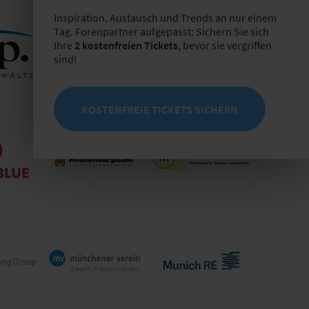
Inspiration, Austausch und Trends an nur einem
Tag. Forenpartner aufgepasst: Sichern Sie sich
Itzehoer
Ihre
2 kostenfreien Tickets
, bevor sie vergriffen
e GmbH
Versicherung/Brandgilde
ivv GmbH
von 1691 VvaG
sind!
KOSTENFREIE TICKETS SICHERN
 Seegers,
nheim
Lebensversicherung
Legial AG
sellschaft
von 1871 a.G.
metafinanz
Mecklenburgische
ue
Informationssysteme
Versicherungsgruppe
GmbH