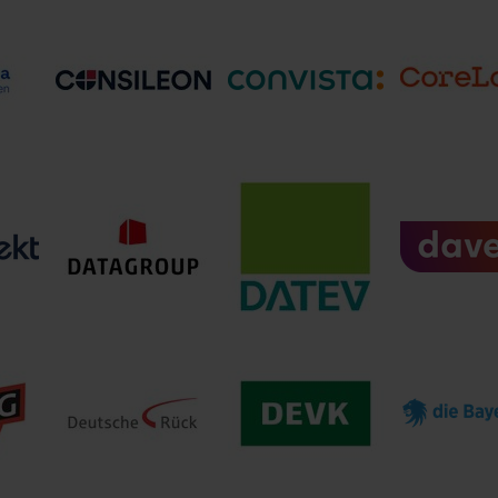
eine
Cegeka Deutschland
CG Car-Gar
CAST GmbH
g
GmbH
Versicheru
Consileon Business
ConVista Consulting
s-
CoreLog
Consultancy GmbH
AG
.G.
e
DATAGROUP
Business Solutions
DATEV e.G.
davero dial
 AG
GmbH