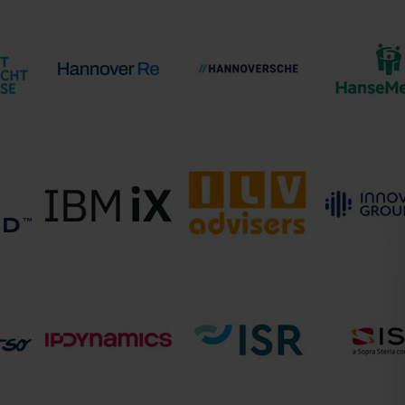
GARANTI
y
Flixcheck GmbH
fme
Gmb
Hannoversche
HanseMer
sse
Hannover Rück SE
Lebensversicherung
Versicherung
AG
Innovation
IBM iX
ILV Advisers e.K.
Gmb