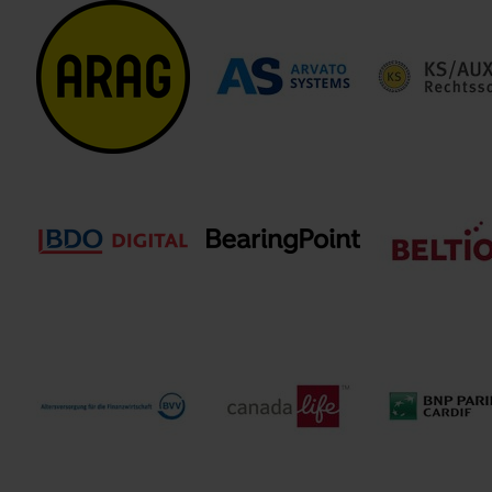
3C Deutschland
Acxiom Deutschland
ADAC Versiche
GmbH
GmbH
AG
AUXILIA
ARAG SE Direktion
Arvato Systems
Rechtsschut
für Österreich
GmbH
Versicherungs
BDO AG
BearingPoint GmbH
BELTIOS Gm
Wirtschaftsprüfungsgesellschaft