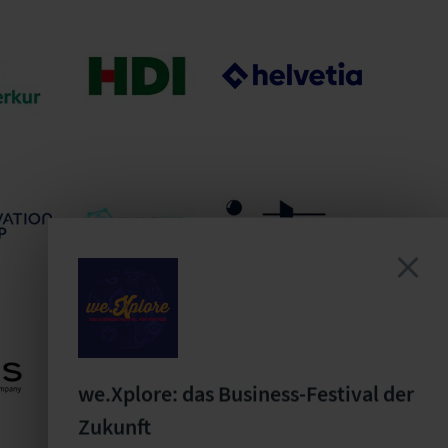
EMAX
Gartenbau-
GAV Versicherungs-
H
Versicherung VVaG
AG
Helvetia Schweizerische
kur
HDI Versicherungen
Versicherungsgesellschaft
sgruppe
AG
 Group
InsurTech Hub
INTER
H
Munich e.V.
Versicherungsgruppe
we.Xplore: das Business-Festival der
Zukunft