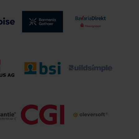
Advyce & Company
ALTE LEIPZIGER –
ulting
GmbH
HALLESCHE Konzern
e
Barmenia.Gothaer
BavariaDirekt
ungen
Gruppe
BSI Business
S AG
Systems Integration
Buildsimple
AG