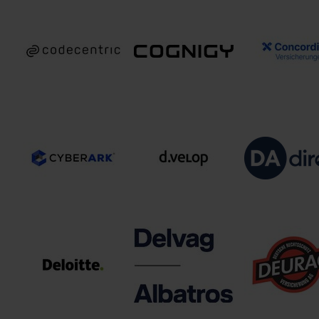
BVV
Canada Life
Versicherungsverein
CARDIF Allgem
Assurance Europe
des Bankgewerbes
Versicherun
plc
a.G.
Concordia
codecentric AG
Cognigy
Versicherung
Gesellschaft a
DA Deutsch
CyberArk Software
d.velop AG
Allgemeine
(DACH) GmbH
Versicherung