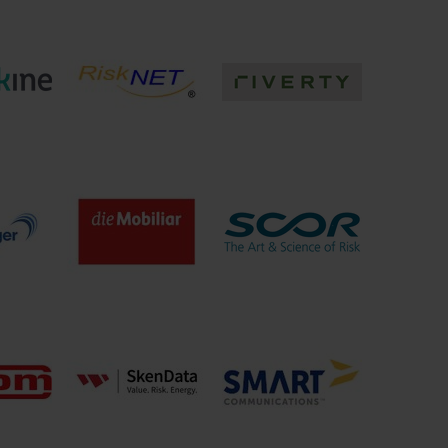
al
puntus GmbH
QAware GmbH
ng AG
GmbH
RiskNET GmbH
riverty
Schweizerische Mobiliar
SCOR
r VVaG
Versicherungsgesellschaft
Rückversicherung
AG
Deutschland