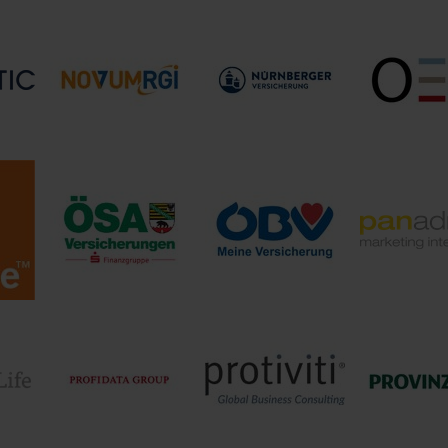
RGEN
MSR Consu
Mplus
msg group
Group G
NÜRNBERGER
OEV Online 
G
Novum-RGI
Versicherung
Gmb
ÖSA Öffentliche
Österreichische
panadre
e
Feuerversicherung
Beamtenversicherung,
marketi
bH
Sachsen-Anhalt
VVaG
intelligenc