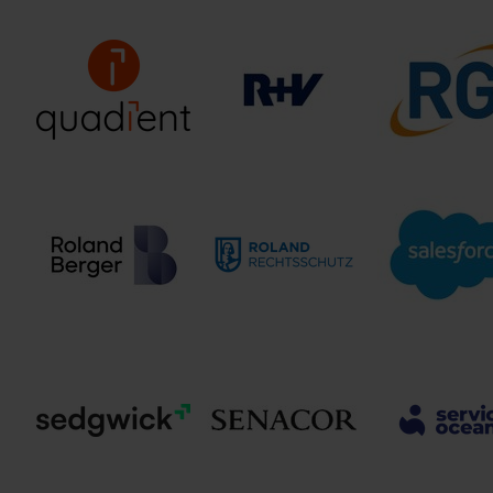
Pricewaterhouse Coopers
PPI AG
GmbH
PrismaLife 
Wirtschaftsprüfungsgesellschaft
Quadient CXM
R+V Versicherung AG
RGI Gruppe
Germany GmbH
ROLAND
Roland Berger
Rechtsschutz-
Salesforce
Versicherungs-AG